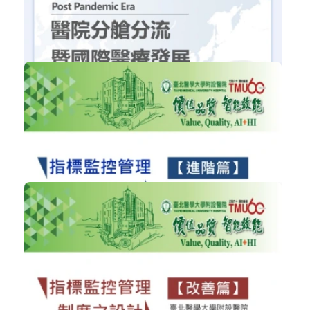
緊急應變法規解析〈葉清益主任〉
醫療政策與法規
加入購物車
購買後有效期限：2026-09-05
2112
NT$300
後疫情時代醫院分艙分流暨國際醫療發...
醫院經營管理
加入購物車
購買後有效期限：2026-09-05
1737
NT$300
指標監控管理制度之設計(進階篇)﹤沈...
醫院經營管理
加入購物車
購買後有效期限：2026-09-05