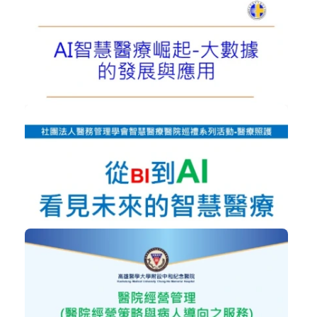
NT$300
指標監控管理制度之設計(概念篇)﹤沈...
醫院經營管理
加入購物車
購買後有效期限：2026-09-06
2662
NT$300
AI智慧醫療崛起-大數據的發展與應用...
智慧醫療
加入購物車
購買後有效期限：2026-09-06
2635
NT$300
從BI到AI，看見未來的智慧醫療﹤黃建...