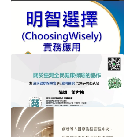
NT$300
醫療專科經營力從策略佈局到績效提升
醫院經營管理
加入購物車
購買後有效期限：2026-09-06
925
NT$300
明智選擇(ChoosingWisely)實務應用
醫院經營管理
加入購物車
購買後有效期限：2026-09-06
NT$300
862
關於台灣全民健康保險的協作
醫療政策與法規
加入購物車