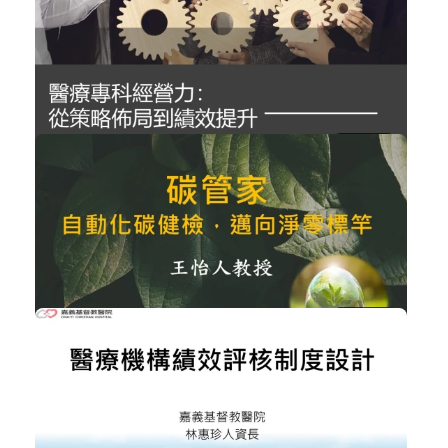
長期照護個案需求與照護品質關聯性
健康促進與長期照顧
加入購物車
購買後有效期限：2026-09-08
261
NT$300
醫療專科經營力從策略佈局到績效提升
醫院經營管理
加入購物車
購買後有效期限：2026-09-08
930
NT$300
碳管家 自動化碳健檢，邁向淨零標竿
ESG企業永續發展
加入購物車
購買後有效期限：2026-09-08
442