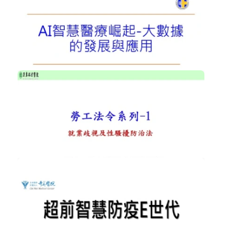
NT$300
社區健康促進在預防及延緩失能﹤陳美...
健康促進與長期照顧
加入購物車
購買後有效期限：2026-09-08
2094
NT$300
AI智慧醫療崛起-大數據的發展與應用...
智慧醫療
加入購物車
購買後有效期限：2026-09-08
2638
NT$300
勞工法令系列課程-就業歧視、性騷擾...