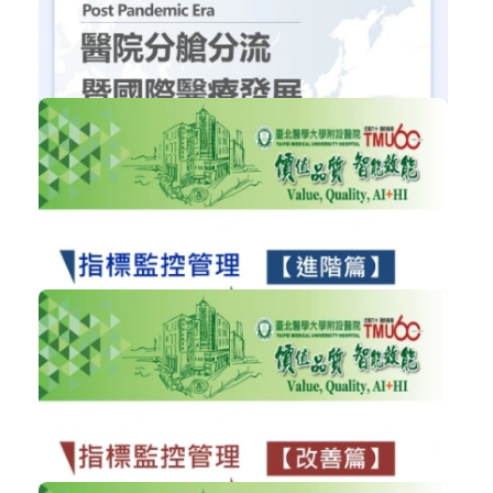
緊急應變法規解析〈葉清益主任〉
醫療政策與法規
加入購物車
購買後有效期限：2026-09-08
2116
NT$300
後疫情時代醫院分艙分流暨國際醫療發...
醫院經營管理
加入購物車
購買後有效期限：2026-09-08
1743
NT$300
指標監控管理制度之設計(進階篇)﹤沈...
醫院經營管理
加入購物車
購買後有效期限：2026-09-08