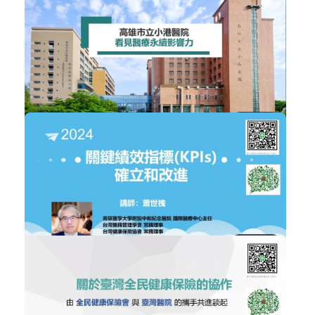
醫管e學院平台操作說明
幸福職場
立即加入
購買後有效期限：課程下架時
1191
NT$300
看見醫療永續影響力
ESG企業永續發展
加入購物車
購買後有效期限：2026-09-08
1058
NT$300
關鍵績效指標確立和改進
醫院經營管理
加入購物車
購買後有效期限：2026-09-08