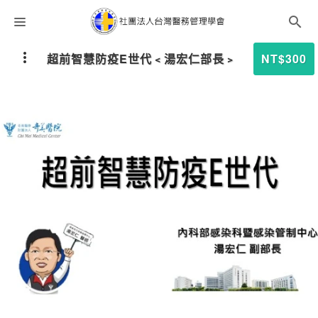
課程分類
超前智慧防疫E世代﹤湯宏仁部長﹥
NT$300
師資團隊
聯絡我們
語系選擇
折扣碼